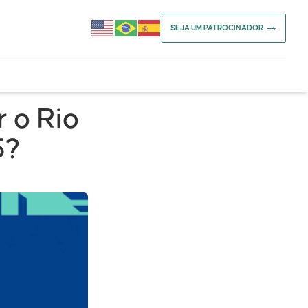
SEJA UM PATROCINADOR
 o Rio
5?