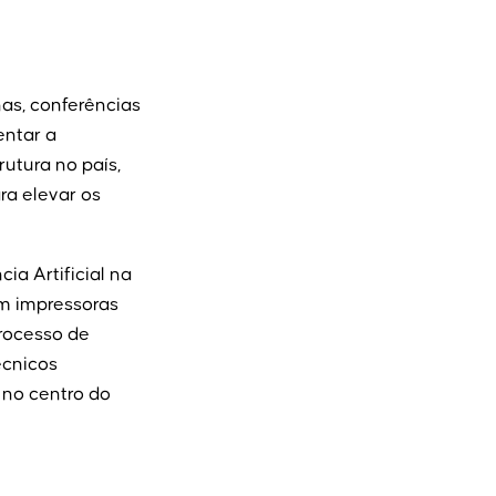
as, conferências
entar a
rutura no país,
ra elevar os
a Artificial na
em impressoras
processo de
écnicos
 no centro do