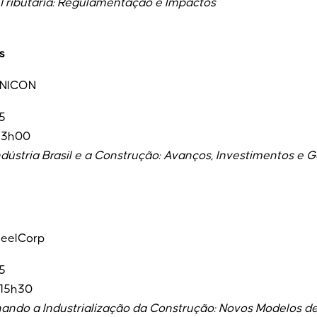
ributária: Regulamentação e Impactos
s
INICON
5
 13h00
dústria Brasil e a Construção: Avanços, Investimentos e G
teelCorp
5
 15h30
nando a Industrialização da Construção: Novos Modelos d