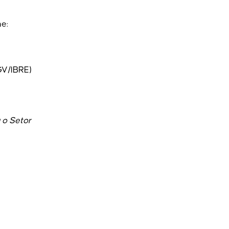
e:
GV/IBRE)
 o Setor