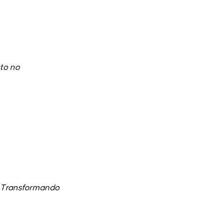
to no
m Transformando