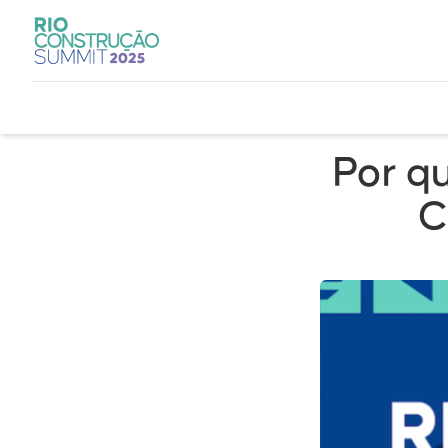
Por q
C